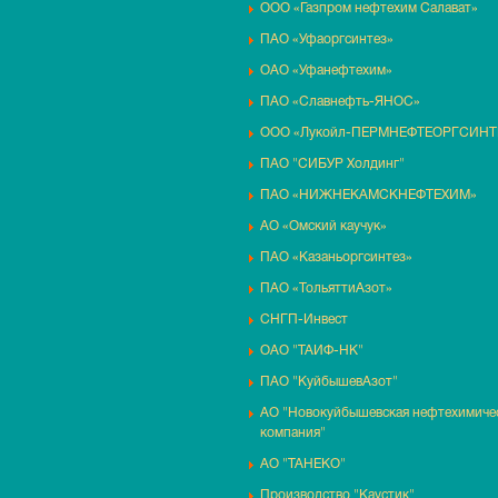
ООО «Газпром нефтехим Салават»
ПАО «Уфаоргсинтез»
ОАО «Уфанефтехим»
ПАО «Славнефть-ЯНОС»
ООО «Лукойл-ПЕРМНЕФТЕОРГСИНТ
ПАО "СИБУР Холдинг"
ПАО «НИЖНЕКАМСКНЕФТЕХИМ»
АО «Омский каучук»
ПАО «Казаньоргсинтез»
ПАО «ТольяттиАзот»
СНГП-Инвест
ОАО "ТАИФ-НК"
ПАО "КуйбышевАзот"
АО "Новокуйбышевская нефтехимиче
компания"
АО "ТАНЕКО"
Производство "Каустик"