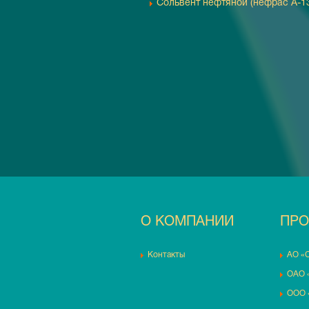
Сольвент нефтяной (нефрас А-1
О КОМПАНИИ
ПРО
Контакты
АО «
ОАО 
ООО 