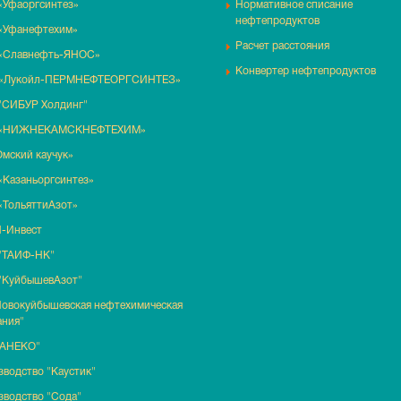
«Уфаоргсинтез»
Нормативное списание
нефтепродуктов
«Уфанефтехим»
Расчет расстояния
«Славнефть-ЯНОС»
Конвертер нефтепродуктов
«Лукойл-ПЕРМНЕФТЕОРГСИНТЕЗ»
"СИБУР Холдинг"
 «НИЖНЕКАМСКНЕФТЕХИМ»
мский каучук»
«Казаньоргсинтез»
«ТольяттиАзот»
-Инвест
"ТАИФ-НК"
"КуйбышевАзот"
Новокуйбышевская нефтехимическая
ания"
ТАНЕКО"
водство "Каустик"
зводство "Сода"