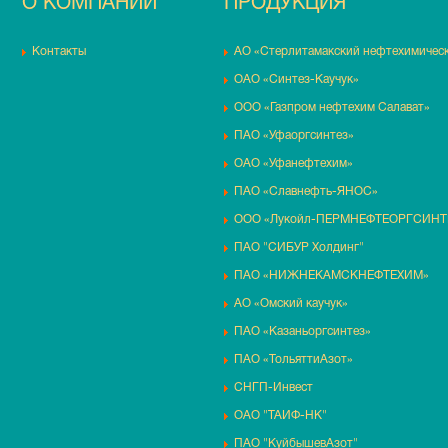
О КОМПАНИИ
ПРОДУКЦИЯ
Контакты
АО «Стерлитамакский нефтехимическ
ОАО «Синтез-Каучук»
ООО «Газпром нефтехим Салават»
ПАО «Уфаоргсинтез»
ОАО «Уфанефтехим»
ПАО «Славнефть-ЯНОС»
ООО «Лукойл-ПЕРМНЕФТЕОРГСИНТ
ПАО "СИБУР Холдинг"
ПАО «НИЖНЕКАМСКНЕФТЕХИМ»
АО «Омский каучук»
ПАО «Казаньоргсинтез»
ПАО «ТольяттиАзот»
СНГП-Инвест
ОАО "ТАИФ-НК"
ПАО "КуйбышевАзот"