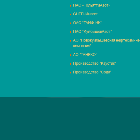
ПАО «ТольяттиАзот»
СНГП-Инвест
ОАО "ТАИФ-НК"
ПАО "КуйбышевАзот"
АО "Новокуйбышевская нефтехимиче
компания"
АО "ТАНЕКО"
Производство "Каустик"
Производство "Сода"
2018 — 2026 ©
ООО «СНГП-СПб»
Политика обработки персональны