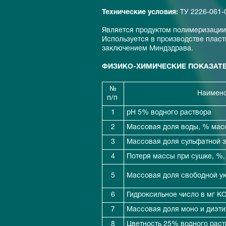
Технические условия:
ТУ 2226-061-
Является продуктом полимеризации 
Используется в производстве пласт
заключением Миндздрава.
ФИЗИКО-ХИМИЧЕСКИЕ ПОКАЗАТ
№
Наимено
п/п
1
pH 5% водного раствора
2
Массовая доля воды, % масс
3
Массовая доля сульфатной з
4
Потеря массы при сушке, %,
5
Массовая доля свободной ук
6
Гидроксильное число в мг К
7
Массовая доля моно и диэти
8
Цветность 25% водного раств