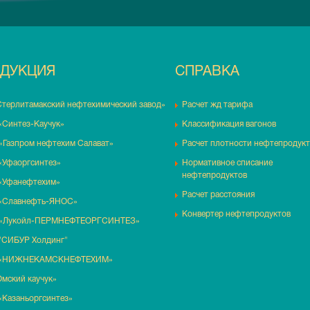
ДУКЦИЯ
СПРАВКА
Стерлитамакский нефтехимический завод»
Расчет жд тарифа
«Синтез-Каучук»
Классификация вагонов
«Газпром нефтехим Салават»
Расчет плотности нефтепродук
«Уфаоргсинтез»
Нормативное списание
нефтепродуктов
«Уфанефтехим»
Расчет расстояния
«Славнефть-ЯНОС»
Конвертер нефтепродуктов
«Лукойл-ПЕРМНЕФТЕОРГСИНТЕЗ»
"СИБУР Холдинг"
 «НИЖНЕКАМСКНЕФТЕХИМ»
мский каучук»
«Казаньоргсинтез»