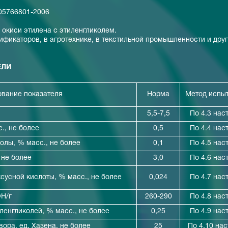
05766801-2006
окиси этилена с этиленгликолем.
ификаторов, в агротехнике, в текстильной промышленности и друг
ЕЛИ
вание показателя
Норма
Метод испы
5,5-7,5
По 4.3 наст
., не более
0,5
По 4.4 наст
олы, % масс., не более
0,1
По 4.5 наст
 не более
3,0
По 4.6 наст
сусной кислоты, % масс., не более
0,024
По 4.7 наст
ОН/г
260-290
По 4.8 наст
ленгликолей, % масс., не более
0,25
По 4.9 наст
ора, ед. Хазена, не более
25
По 4.10 нас