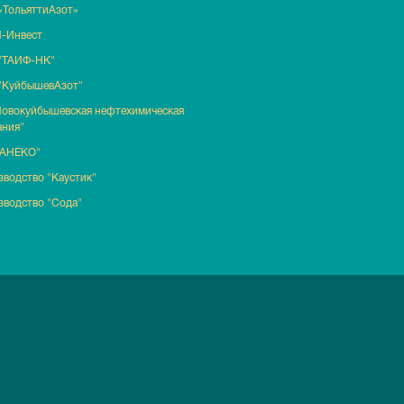
«ТольяттиАзот»
-Инвест
"ТАИФ-НК"
"КуйбышевАзот"
Новокуйбышевская нефтехимическая
ания"
ТАНЕКО"
водство "Каустик"
зводство "Сода"
литика обработки персональных данных
|
Сайт не является публичной офе