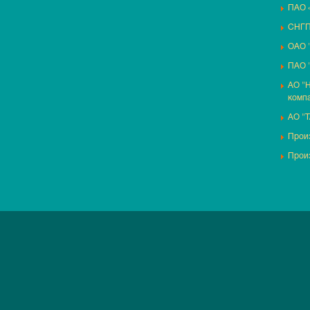
ПАО 
СНГП
ОАО 
ПАО 
АО "
комп
АО "
Произ
Прои
2018 — 2026 ©
ООО «СНГП-СПб»
По