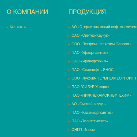
О КОМПАНИИ
ПРОДУКЦИЯ
Контакты
АО «Стерлитамакский нефтехимическ
ОАО «Синтез-Каучук»
ООО «Газпром нефтехим Салават»
ПАО «Уфаоргсинтез»
ОАО «Уфанефтехим»
ПАО «Славнефть-ЯНОС»
ООО «Лукойл-ПЕРМНЕФТЕОРГСИНТ
ПАО "СИБУР Холдинг"
ПАО «НИЖНЕКАМСКНЕФТЕХИМ»
АО «Омский каучук»
ПАО «Казаньоргсинтез»
ПАО «ТольяттиАзот»
СНГП-Инвест