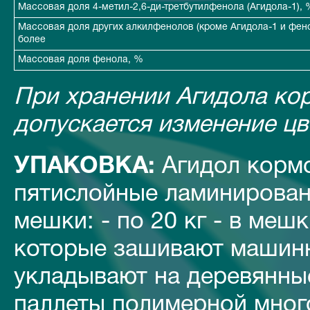
Массовая доля 4-метил-2,6-ди-третбутилфенола (Агидола-1), 
Массовая доля других алкилфенолов (кроме Агидола-1 и фено
более
Массовая доля фенола, %
При хранении Агидола ко
допускается изменение цв
УПАКОВКА:
Агидол кормо
пятислойные ламинирова
мешки: - по 20 кг - в меш
которые зашивают машин
укладывают на деревянны
паллеты полимерной мног