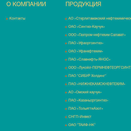
О КОМПАНИИ
ПРОДУКЦИЯ
Контакты
АО «Стерлитамакский нефтехимическ
ОАО «Синтез-Каучук»
ООО «Газпром нефтехим Салават»
ПАО «Уфаоргсинтез»
ОАО «Уфанефтехим»
ПАО «Славнефть-ЯНОС»
ООО «Лукойл-ПЕРМНЕФТЕОРГСИНТ
ПАО "СИБУР Холдинг"
ПАО «НИЖНЕКАМСКНЕФТЕХИМ»
АО «Омский каучук»
ПАО «Казаньоргсинтез»
ПАО «ТольяттиАзот»
СНГП-Инвест
ОАО "ТАИФ-НК"