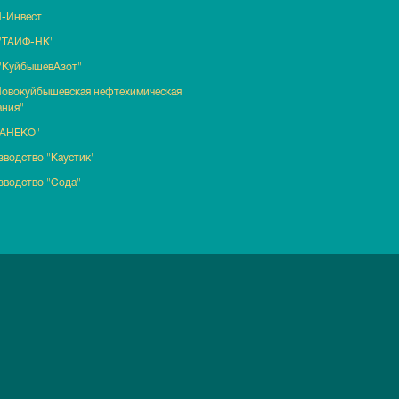
-Инвест
"ТАИФ-НК"
"КуйбышевАзот"
Новокуйбышевская нефтехимическая
ания"
ТАНЕКО"
водство "Каустик"
зводство "Сода"
литика обработки персональных данных
|
Сайт не является публичной офе