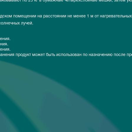
паковывают по 25 кг в бумажные четырехслойные мешки, затем у
дском помещении на расстоянии не менее 1 м от нагревательных
солнечных лучей.
ления.
ния.
ления.
ранения продукт может быть использован по назначению после пр