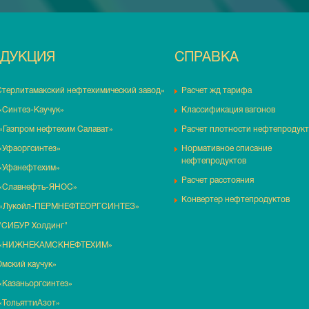
ДУКЦИЯ
СПРАВКА
Стерлитамакский нефтехимический завод»
Расчет жд тарифа
«Синтез-Каучук»
Классификация вагонов
«Газпром нефтехим Салават»
Расчет плотности нефтепродук
«Уфаоргсинтез»
Нормативное списание
нефтепродуктов
«Уфанефтехим»
Расчет расстояния
«Славнефть-ЯНОС»
Конвертер нефтепродуктов
«Лукойл-ПЕРМНЕФТЕОРГСИНТЕЗ»
"СИБУР Холдинг"
 «НИЖНЕКАМСКНЕФТЕХИМ»
мский каучук»
«Казаньоргсинтез»
«ТольяттиАзот»