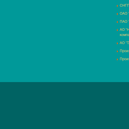
СНГП
ОАО 
ПАО 
АО "
комп
АО "
Произ
Прои
2018 — 2026 ©
ООО «СНГП-СПб»
По