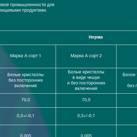
щевой промышленности для
 пищевыми продуктами.
Норма
Марка А сорт 1
Марка А сорт 2
Белые кристаллы
Белые кристаллы
Белое 
в виде чешуи
без посторонних
и без посторонних
включений
без 
включений
70,0
70,0
0,3+/-0,1
0,3+/-0,1
0,005
0,005